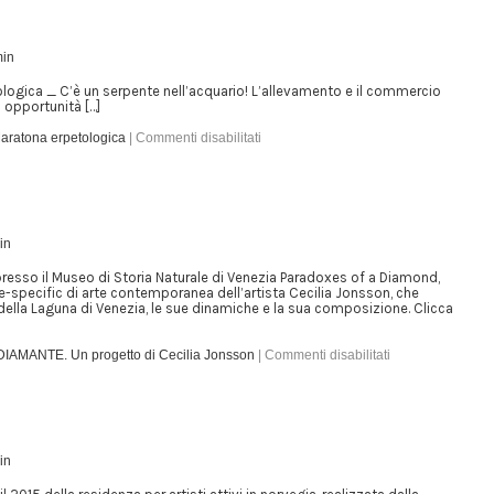
in
gica _ C’è un serpente nell’acquario! L’allevamento e il commercio
ra opportunità […]
atona erpetologica
|
Commenti disabilitati
in
resso il Museo di Storia Naturale di Venezia Paradoxes of a Diamond,
te-specific di arte contemporanea dell’artista Cecilia Jonsson, che
ella Laguna di Venezia, le sue dinamiche e la sua composizione. Clicca
AMANTE. Un progetto di Cecilia Jonsson
|
Commenti disabilitati
in