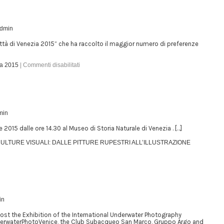
dmin
ittà di Venezia 2015” che ha raccolto il maggior numero di preferenze
ia 2015
|
Commenti disabilitati
min
015 dalle ore 14.30 al Museo di Storia Naturale di Venezia . […]
CULTURE VISUALI: DALLE PITTURE RUPESTRI ALL’ILLUSTRAZIONE
in
host the Exhibition of the International Underwater Photography
derwaterPhotoVenice, the Club Subacqueo San Marco, Gruppo Argo and