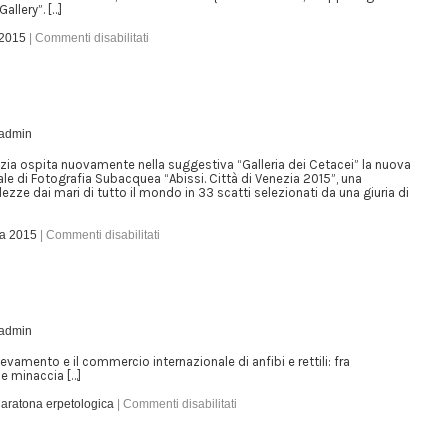
llery”. […]
 2015
|
Commenti disabilitati
admin
nezia ospita nuovamente nella suggestiva “Galleria dei Cetacei” la nuova
e di Fotografia Subacquea “Abissi. Città di Venezia 2015”, una
zze dai mari di tutto il mondo in 33 scatti selezionati da una giuria di
ia 2015
|
Commenti disabilitati
admin
levamento e il commercio internazionale di anfibi e rettili: fra
e minaccia […]
atona erpetologica
|
Commenti disabilitati