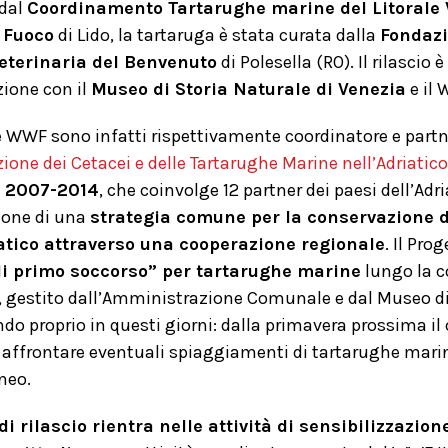
 dal
Coordinamento Tartarughe marine del Litorale 
l Fuoco
di Lido, la tartaruga è stata curata dalla
Fondazi
Veterinaria del Benvenuto
di Polesella (RO). Il rilascio
zione con il
Museo di Storia Naturale di Venezia
e il
WWF sono infatti rispettivamente coordinatore e partn
one dei Cetacei e delle Tartarughe Marine nell’Adriatico
o 2007-2014
, che coinvolge 12 partner dei paesi dell’Adr
zione di una
strategia comune per la conservazione d
iatico attraverso una cooperazione regionale
. Il Pro
di primo soccorso” per tartarughe marine
lungo la c
, gestito dall’Amministrazione Comunale e dal Museo di S
do proprio in questi giorni: dalla primavera prossima il
 affrontare eventuali spiaggiamenti di tartarughe mari
neo.
di rilascio rientra nelle attività di sensibilizzazio