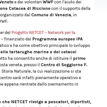
Veneto
e dai volontari
WWF
con l’aiuto dei
one Cetacea di Riccione
con il supporto della
 è organizzato dal
Comune di Venezia
, in
 WWF.
er del
Progetto NETCET –
Network per la
– finanziato dal
Programma europeo IPA
iatico e ha come obiettivo principale lo sviluppo
elle tartarughe marine e dei cetacei
getto ha consentito anche di istituire il
primo
osta veneta, presso il
Centro di Soggiorno F.
toria Naturale, la cui realizzazione si sta
 centro sarà infatti pienamente operativo e
ne appena rientrate dallo svernamento in
ne che NETCET rivolge a pescatori, diportisti,