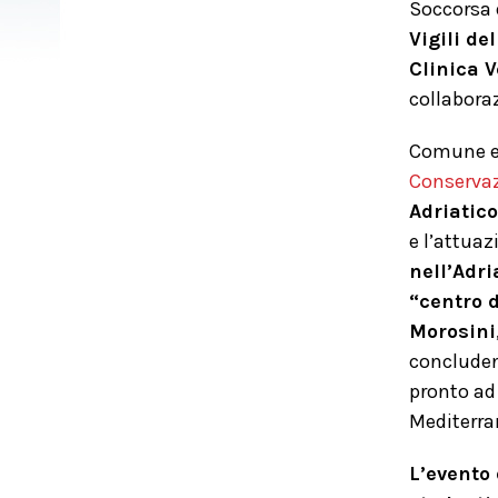
Soccorsa
Vigili de
Clinica 
collabora
Comune e 
Conservazi
Adriatic
e l’attua
nell’Adr
“centro 
Morosini
concluden
pronto ad
Mediterra
L’evento 