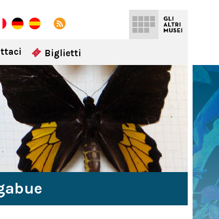
ttaci
Biglietti
igabue