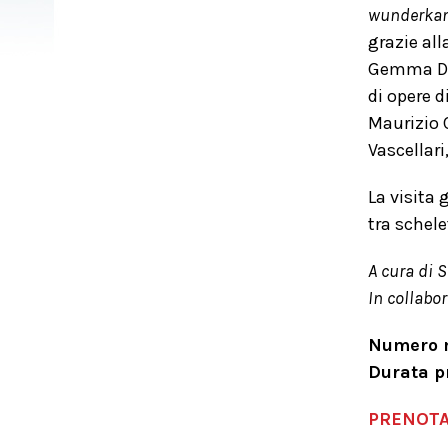
wunderka
grazie all
Gemma De A
di opere d
Maurizio C
Vascellari
La visita
tra schele
A cura di 
In collabo
Numero m
Durata pr
PRENOTA 