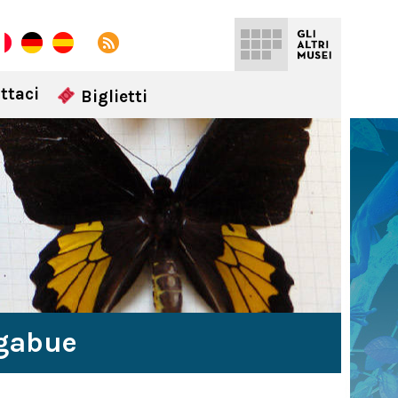
ttaci
Biglietti
igabue