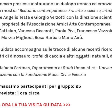
mmern
preziose instaurano un dialogo ironico ed emozio
a mostra “
Bestiario contemporaneo. Fra arte e scienze, artist
ngelis Testa e Giorgio Verzotti con la direzione scienti
i proprietà dell’Associazione Amici Arte Contemporanea I
attelan, Vanessa Beecroft, Paola Pivi, Francesco Vezzoli
, Marzia Migliora, Rosa Barba e Mario Airò.
 guidata accompagna sulle tracce di alcune recenti ric
tri di dinosauro, trofei di caccia e altri oggetti naturali
Stefania Portinari, Dipartimento di Studi Umanistici – Univers
razione con la Fondazione Musei Civici Venezia
assimo partecipanti per gruppo: 25
evista: 1 ora circa
ORA LA TUA VISITA GUIDATA >>>