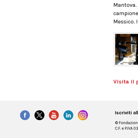
Mantova. 
campione 
Messico. I
Visita il
Iscriviti 
© Fondazione
C.F. e P.IVA