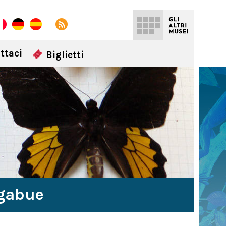
ttaci
Biglietti
igabue