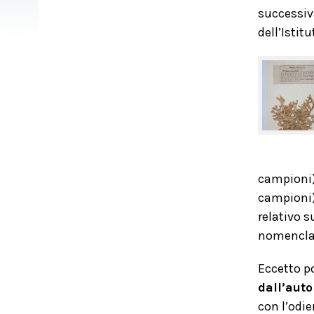
successiva
dell’Istitu
campioni);
campioni).
relativo s
nomenclatu
Eccetto po
dall’auto
con l’odie