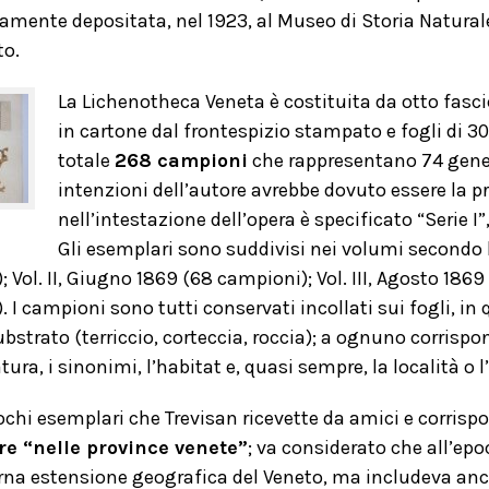
mente depositata, nel 1923, al Museo di Storia Naturale 
to.
La Lichenotheca Veneta è costituita da otto fasci
in cartone dal frontespizio stampato e fogli di 30
totale
268 campioni
che rappresentano 74 generi,
intenzioni dell’autore avrebbe dovuto essere la p
nell’intestazione dell’opera è specificato “Serie 
Gli esemplari sono suddivisi nei volumi secondo la
 Vol. II, Giugno 1869 (68 campioni); Vol. III, Agosto 1869 
 I campioni sono tutti conservati incollati sui fogli, in 
ubstrato (terriccio, corteccia, roccia); a ognuno corrispo
ra, i sinonimi, l’habitat e, quasi sempre, la località o l
chi esemplari che Trevisan ricevette da amici e corrispo
re “nelle province venete”
; va considerato che all’ep
rna estensione geografica del Veneto, ma includeva anche 