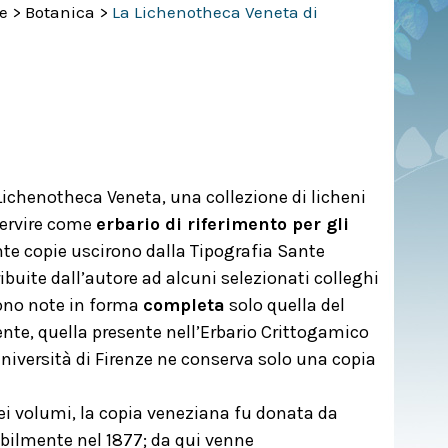
ue
>
Botanica
>
La Lichenotheca Veneta di
 Lichenotheca Veneta, una collezione di licheni
 servire come
erbario di riferimento per gli
nte copie uscirono dalla Tipografia Sante
buite dall’autore ad alcuni selezionati colleghi
sono note in forma
completa
solo quella del
nte, quella presente nell’Erbario Crittogamico
Università di Firenze ne conserva solo una copia
ei volumi, la copia veneziana fu donata da
bilmente nel 1877; da qui venne