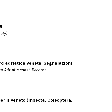
16
taly)
rd adriatica veneta.
Segnalazioni
rn Adriatic coast. Records
r il Veneto (Insecta, Coleoptera,