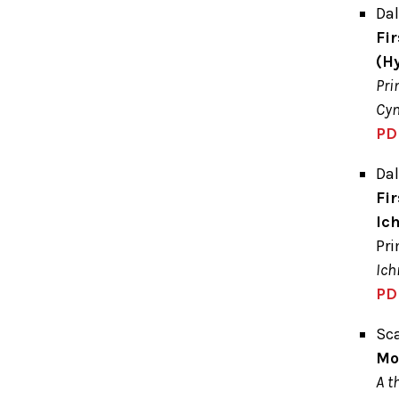
Dal
Fir
(H
Pri
Cyn
PD
Dal
Fi
Ic
Pri
Ich
PD
Sca
Mon
A t