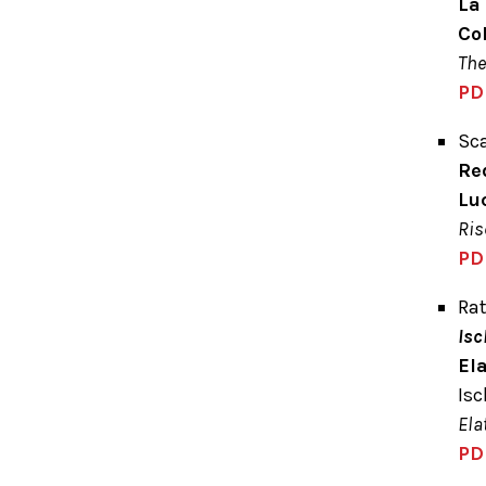
La
Co
The
PD
Sca
Re
Lu
Ris
PD
Rat
Isc
El
Isc
Ela
PD