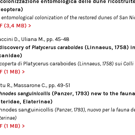
 colonizzazione entomologica delle dune ricostruite 
leoptera
)
 entomological colonization of the restored dunes of San Nic
F (3,4 MB) >
ccini D., Uliana M., pp. 45-48
discovery of
Platycerus caraboides
(Linnaeus, 1758) in
canidae)
coperta di
Platycerus caraboides
(Linnaeus, 1758) sui Colli
F (1 MB
) >
tu R., Massarone C., pp. 49-51
hnodes sanguinicollis
(Panzer, 1793) new to the fauna
ateridae, Elaterinae)
hnodes sanguinicollis
(Panzer, 1793), nuovo per la fauna de
terinae)
F (1 MB) >