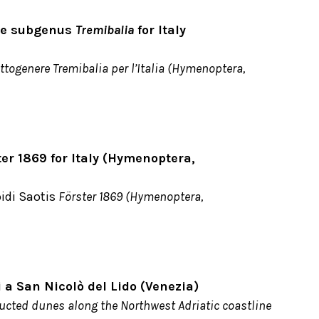
he subgenus
Tremibalia
for Italy
ttogenere Tremibalia per l’Italia (Hymenoptera,
er 1869 for Italy (Hymenoptera,
oidi Saotis
Förster 1869 (Hymenoptera,
i a San Nicolò del Lido (Venezia)
structed dunes along the Northwest Adriatic coastline