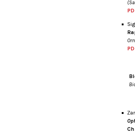
(Sa
PD
Sig
Ra
Orn
PD
Bi
Bi
Zan
Op
Ch