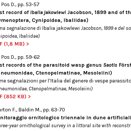
 Pos D., pp. 53-57
st record of
Ibalia jakowlewi
Jacobson, 1899 and of t
ymenoptera, Cynipoidea, Ibaliidae)
ma segnalazione di
Ibalia jakowlewi
Jacobson, 1899 e del so
ipoidea, Ibaliidae)
F (1,8 MB) >
 Pos D., pp. 59-62
rst records of the parasitoid wasp genus
Saotis
Först
hneumonidae, Ctenopelmatinae, Mesoleiini)
me segnalazioni per l’Italia del genere di vespe parassit
neumonidae, Ctenopelmatinae, Mesoleiini)
F (852 KB) >
rton F., Baldin M., pp. 63-70
itoraggio ornitologico triennale in dune artificial
hree-year ornithological survey in a littoral site with recon