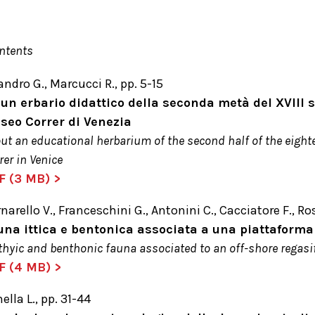
ontents
andro G., Marcucci R., pp. 5-15
 un erbario didattico della seconda metà del XVIII s
seo Correr di Venezia
ut an educational herbarium of the second half of the eight
rer in Venice
F (3 MB
) >
narello V., Franceschini G., Antonini C., Cacciatore F., Ros
una ittica e bentonica associata a una piattaforma d
thyic and benthonic fauna associated to an off-shore regasif
F (4 MB) >
ella L., pp. 31-44