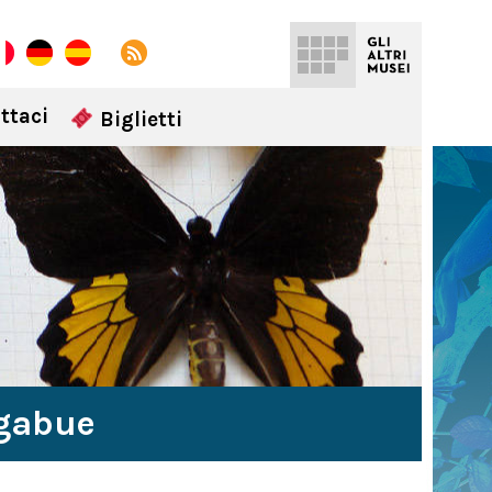
ttaci
Biglietti
igabue