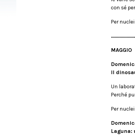
con sé per
Per nuclei
………………
MAGGIO
Domenica
Il dinos
Un laborat
Perché pu
Per nuclei
Domenica
Laguna: 