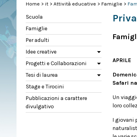
Home
>
it
>
Attività educative
>
Famiglie
>
Fam
Priva
Scuola
Famiglie
Famigl
Per adulti
Idee creative
APRILE
Progetti e Collaborazioni
Domenica
Tesi di laurea
Safari n
Stage e Tirocini
Un viaggio
Pubblicazioni a carattere
loro colle
divulgativo
I giovani 
naturalist
le varie s