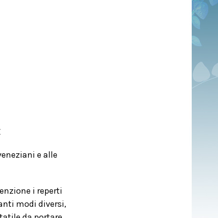
E
veneziani e alle
enzione i reperti
anti modi diversi,
tatile da portare