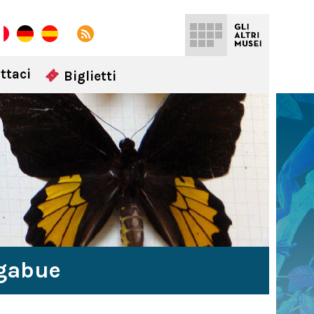
ttaci
Biglietti
igabue