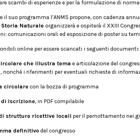
itare scambi di esperienze e per la formulazione di norm
re il suo programma l’ANMS propone, con cadenza annuale
 Storia Naturale
organizzerà e ospiterà il XXIII Congr
ni: comunicazioni orali ed esposizione di poster su temi 
nibili online per essere scaricati i seguenti documenti:
ircolare che illustra tema
e articolazione del congre
i
, nonché i riferimenti per eventuali richieste di informa
 circolare
con la bozza di programma
di iscrizione
, in PDF compilabile
i strutture ricettive locali
per il pernottamento nei g
mma definitivo
del congresso