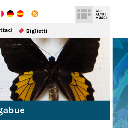
ttaci
Biglietti
igabue