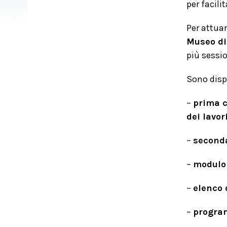
per facil
Per attua
Museo di
più sessio
Sono dispo
–
prima c
dei lavor
–
seconda
–
modulo 
–
elenco d
–
progra