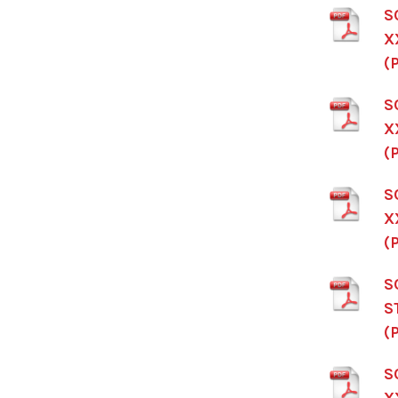
S
X
(
S
X
(
S
X
(
S
S
(
S