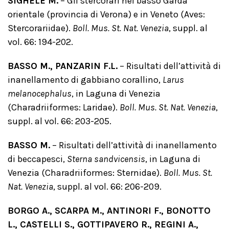
SIGHELE M.
– Gli stercorari nel basso Garda
orientale (provincia di Verona) e in Veneto (Aves:
Stercorariidae).
Boll. Mus. St. Nat. Venezia
, suppl. al
vol. 66: 194-202.
BASSO M., PANZARIN F.L.
– Risultati dell’attività di
inanellamento di gabbiano corallino,
Larus
melanocephalus
, in Laguna di Venezia
(Charadriiformes: Laridae).
Boll. Mus. St. Nat. Venezia
,
suppl. al vol. 66: 203-205.
BASSO M.
– Risultati dell’attività di inanellamento
di beccapesci,
Sterna sandvicensis
, in Laguna di
Venezia (Charadriiformes: Sternidae).
Boll. Mus. St.
Nat. Venezia
, suppl. al vol. 66: 206-209.
BORGO A., SCARPA M., ANTINORI F., BONOTTO
L., CASTELLI S., GOTTIPAVERO R., REGINI A.,