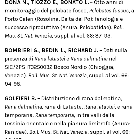
DONÀ N., TIOZZO E., BONATO L.
– Otto anni di
monitoraggio del pelobate fosco,
Pelobates fuscus
, a
Porto Caleri (Rosolina, Delta del Po): fenologia e
successo riproduttivo (Anura: Pelobatidae).
Boll.
Mus. St. Nat. Venezia
, suppl. al vol. 66: 87-93.
BOMBIERI G., BEDIN L., RICHARD J.
– Dati sulla
presenza di
Rana latastei
e
Rana dalmatina
nel
SIC/ZPS IT3250032 Bosco Nordio (Chioggia,
Venezia).
Boll. Mus. St. Nat. Venezia
, suppl. al vol. 66:
94-98.
GOLFIERI B.
– Distribuzione di rana dalmatina,
Rana dalmatina
, rana di Lataste,
Rana latastei
, e rana
temporaria,
Rana temporaria
, in tre valli della
Lessinia orientale e nella pianura limitrofa (Anura:
Ranidae).
Boll. Mus. St. Nat. Venezia
, suppl. al vol. 66: