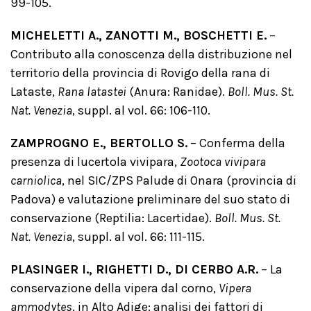
99-105.
MICHELETTI A., ZANOTTI M., BOSCHETTI E.
–
Contributo alla conoscenza della distribuzione nel
territorio della provincia di Rovigo della rana di
Lataste,
Rana latastei
(Anura: Ranidae).
Boll. Mus. St.
Nat. Venezia
, suppl. al vol. 66: 106-110.
ZAMPROGNO E., BERTOLLO S.
– Conferma della
presenza di lucertola vivipara,
Zootoca vivipara
carniolica
, nel SIC/ZPS Palude di Onara (provincia di
Padova) e valutazione preliminare del suo stato di
conservazione (Reptilia: Lacertidae).
Boll. Mus. St.
Nat. Venezia
, suppl. al vol. 66: 111-115.
PLASINGER I., RIGHETTI D., DI CERBO A.R.
– La
conservazione della vipera dal corno,
Vipera
ammodytes
, in Alto Adige: analisi dei fattori di