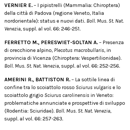
VERNIER E.
– I pipistrelli (Mammalia: Chiroptera)
della città di Padova (regione Veneto, Italia
nordorientale): status e nuovi dati.
Boll. Mus. St. Nat.
Venezia
, suppl. al vol. 66: 246-251.
FERRETTO M., PERESWIET-SOLTAN A.
– Presenza
di orecchione alpino,
Plecotus macrobullaris
, in
provincia di Vicenza (Chiroptera: Vespertilionidae).
Boll. Mus. St. Nat. Venezia
, suppl. al vol. 66: 252-256.
AMERINI R., BATTISTON R.
– La sottile linea di
confine tra lo scoiattolo rosso
Sciurus vulgaris
e lo
scoiattolo grigio
Sciurus carolinensis
in Veneto:
problematiche annunciate e prospettive di sviluppo
(Rodentia: Sciuridae).
Boll. Mus. St. Nat. Venezia
,
suppl. al vol. 66: 257-263.