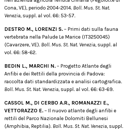
nell’azienda agricola Tenuta Civrana (Pegolotte di
Cona, VE), periodo 2004-2014.
Boll. Mus. St. Nat.
Venezia
, suppl. al vol. 66: 53-57.
DESTRO M., LORENZI S.
– Primi dati sulla fauna
vertebrata nella Palude Le Marice (IT3250045)
(Cavarzere, VE).
Boll. Mus. St. Nat. Venezia
, suppl. al
vol. 66: 58-62.
BEDIN L., MARCHI N.
– Progetto Atlante degli
Anfibi e dei Rettili della provincia di Padova:
raccolta dati standardizzata e analisi cartografica.
Boll. Mus. St. Nat. Venezia
, suppl. al vol. 66: 63-69.
CASSOL M., DI CERBO A.R., ROMANAZZI E.,
VETTORAZZO E.
– Il nuovo atlante degli anfibi e
rettili del Parco Nazionale Dolomiti Bellunesi
(Amphibia, Reptilia).
Boll. Mus. St. Nat. Venezia
, suppl.