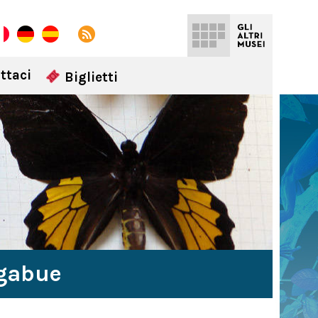
ttaci
Biglietti
igabue