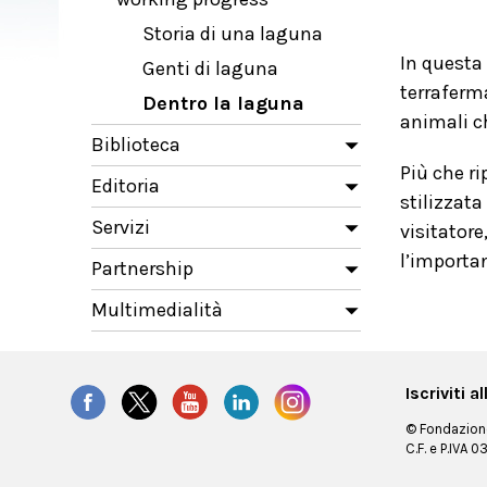
Storia di una laguna
In questa 
Genti di laguna
terraferm
Dentro la laguna
animali c
Biblioteca
Più che ri
Editoria
stilizzata
Servizi
visitatore
l’importa
Partnership
Multimedialità
Iscriviti 
© Fondazione
C.F. e P.IVA